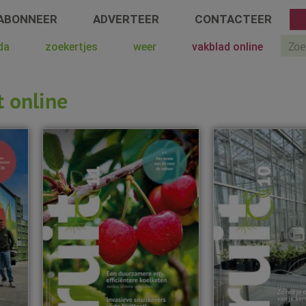
ABONNEER
ADVERTEER
CONTACTEER
Sear
da
zoekertjes
weer
vakblad online
t online