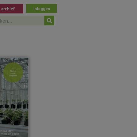
archief
inloggen
ch