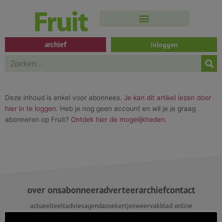
Spring
naar
de
inhoud
archief
inloggen
Search
Deze inhoud is enkel voor abonnees.
Je kan dit artikel lezen door
hier in te loggen
. Heb je nog geen account en wil je je graag
abonneren op Fruit?
Ontdek hier de mogelijkheden
.
over ons
abonneer
adverteer
archief
contact
actueel
teeltadvies
agenda
zoekertjes
weer
vakblad online