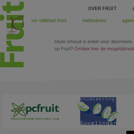
Spring
OVER FRUIT
naar
de
hoera voor vakblad fruit
teeltadvies
agen
inhoud
Deze inhoud is enkel voor abonnees
op Fruit?
Ontdek hier de mogelijkhed