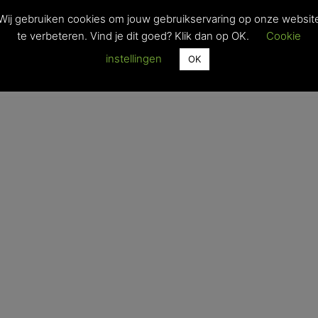
Wij gebruiken cookies om jouw gebruikservaring op onze websit
t door
PubliFruit
en
Landbouwleven
.
te verbeteren. Vind je dit goed? Klik dan op OK.
Cookie
iebeleid
abonnementsvoorwaarden
instellingen
OK