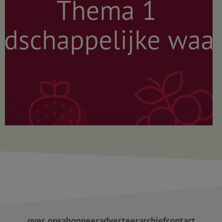
over ons
abonneer
adverteer
archief
contact