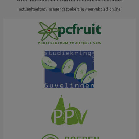
actueel
teeltadvies
agenda
zoekertjes
weer
vakblad online