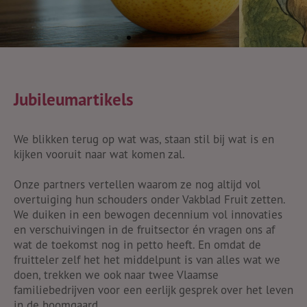
Jubileumartikels
We blikken terug op wat was, staan stil bij wat is en
kijken vooruit naar wat komen zal.
Onze partners vertellen waarom ze nog altijd vol
overtuiging hun schouders onder Vakblad Fruit zetten.
We duiken in een bewogen decennium vol innovaties
en verschuivingen in de fruitsector én vragen ons af
Boerenbond feliciteert
wat de toekomst nog in petto heeft. En omdat de
fruitteler zelf het het middelpunt is van alles wat we
Vakblad Fruit met haar
doen, trekken we ook naar twee Vlaamse
jubileum
familiebedrijven voor een eerlijk gesprek over het leven
in de boomgaard.