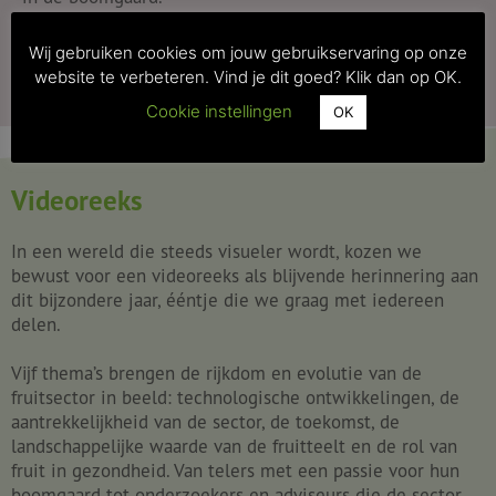
Vakblad Fruit is het enige vakblad over en voor
de fruitsector in ons land. Een unicum dat we
Klaar om mee te lezen? Ontdek hier alle
als Boerenbond maar wat graag mee
Wij gebruiken cookies om jouw gebruikservaring op onze
jubileumartikels!
ondersteunen!
website te verbeteren. Vind je dit goed? Klik dan op OK.
Cookie instellingen
OK
Lees hier verder!
Videoreeks
In een wereld die steeds visueler wordt, kozen we
bewust voor een videoreeks als blijvende herinnering aan
dit bijzondere jaar, ééntje die we graag met iedereen
delen.
Vijf thema’s brengen de rijkdom en evolutie van de
fruitsector in beeld: technologische ontwikkelingen, de
aantrekkelijkheid van de sector, de toekomst, de
landschappelijke waarde van de fruitteelt en de rol van
fruit in gezondheid. Van telers met een passie voor hun
boomgaard tot onderzoekers en adviseurs die de sector