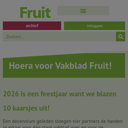
Spring
naar
de
inhoud
archief
inloggen
Search
Hoera voor Vakblad Fruit!
2026 is een feestjaar want we blazen
10 kaarsjes uit!
Een decennium geleden sloegen vier partners de handen
in elkaar voor één sterk vakblad over en voor de