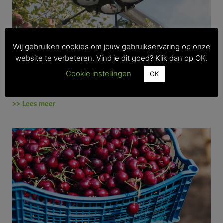
Wij gebruiken cookies om jouw gebruikservaring op onze
website te verbeteren. Vind je dit goed? Klik dan op OK.
Cookie instellingen
Plukrobots, een jongensdroom of komen ze echt?
OK
Je plukkers komen niet opdagen? Daar zijn de robots!
>> Lees meer