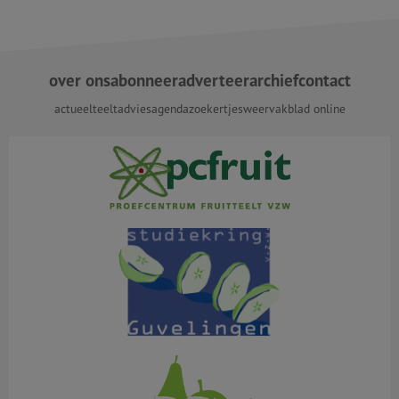
over ons
abonneer
adverteer
archief
contact
actueel
teeltadvies
agenda
zoekertjes
weer
vakblad online