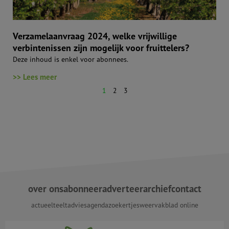
Verzamelaanvraag 2024, welke vrijwillige
verbintenissen zijn mogelijk voor fruittelers?
Deze inhoud is enkel voor abonnees.
>> Lees meer
1
2
3
over ons
abonneer
adverteer
archief
contact
actueel
teeltadvies
agenda
zoekertjes
weer
vakblad online