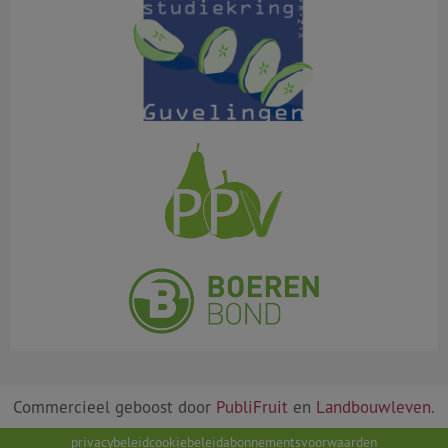
Commercieel geboost door
PubliFruit
en
Landbouwleven
.
privacybeleid
cookiebeleid
abonnementsvoorwaarden