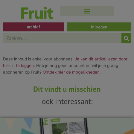
Spring
naar
de
inhoud
archief
inloggen
Search
Deze inhoud is enkel voor abonnees.
Je kan dit artikel lezen door
hier in te loggen
. Heb je nog geen account en wil je je graag
abonneren op Fruit?
Ontdek hier de mogelijkheden
.
Dit vindt u misschien
ook interessant: