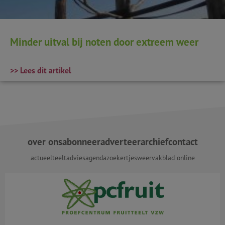
Minder uitval bij noten door extreem weer
>> Lees dit artikel
over ons
abonneer
adverteer
archief
contact
actueel
teeltadvies
agenda
zoekertjes
weer
vakblad online