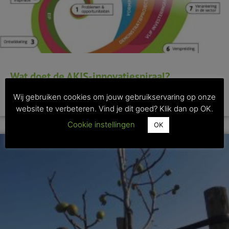
Wat doet de AKIS-innovatiespiraal?
Wij gebruiken cookies om jouw gebruikservaring op onze
>> Lees dit artikel
website te verbeteren. Vind je dit goed? Klik dan op OK.
Cookie instellingen
OK