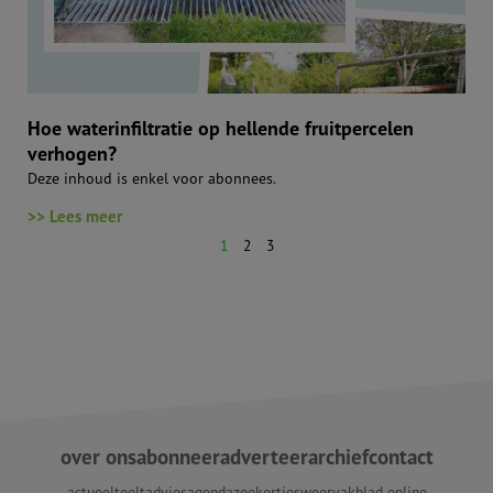
Hoe waterinfiltratie op hellende fruitpercelen
verhogen?
Deze inhoud is enkel voor abonnees.
>> Lees meer
1
2
3
over ons
abonneer
adverteer
archief
contact
actueel
teeltadvies
agenda
zoekertjes
weer
vakblad online