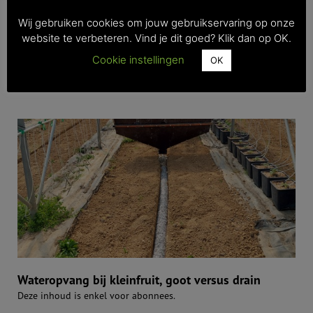
Wij gebruiken cookies om jouw gebruikservaring op onze
website te verbeteren. Vind je dit goed? Klik dan op OK.
Pak compactie in de rijsporen op fruitpercelen aan
Deze inhoud is enkel voor abonnees.
Cookie instellingen
OK
>> Lees meer
Wateropvang bij kleinfruit, goot versus drain
Deze inhoud is enkel voor abonnees.