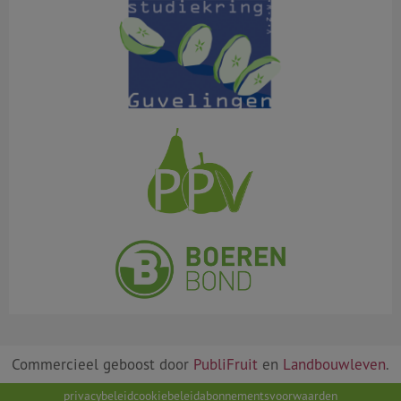
Commercieel geboost door
PubliFruit
en
Landbouwleven
.
privacybeleid
cookiebeleid
abonnementsvoorwaarden