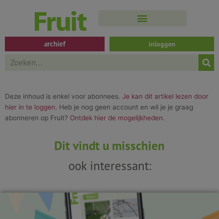
Spring
naar
de
inhoud
archief
inloggen
Search
Deze inhoud is enkel voor abonnees.
Je kan dit artikel lezen door
hier in te loggen
. Heb je nog geen account en wil je je graag
abonneren op Fruit?
Ontdek hier de mogelijkheden
.
Dit vindt u misschien
ook interessant: