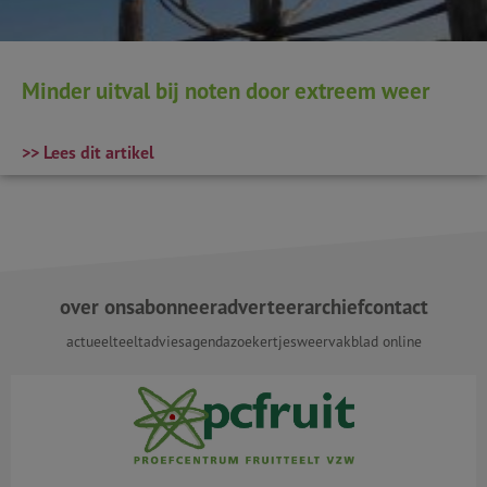
Minder uitval bij noten door extreem weer
>> Lees dit artikel
over ons
abonneer
adverteer
archief
contact
actueel
teeltadvies
agenda
zoekertjes
weer
vakblad online