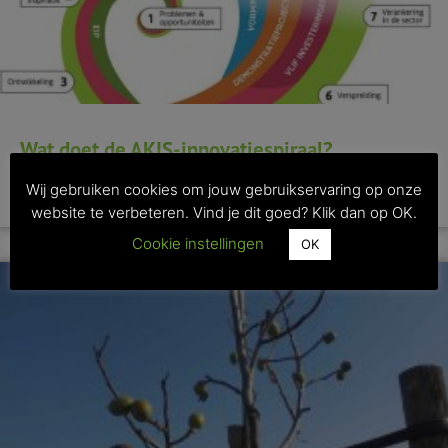
Wat doet de AKIS-innovatiespiraal?
Wij gebruiken cookies om jouw gebruikservaring op onze
>> Lees dit artikel
website te verbeteren. Vind je dit goed? Klik dan op OK.
Cookie instellingen
OK