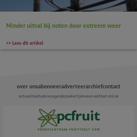
Minder uitval bij noten door extreem weer
>> Lees dit artikel
over ons
abonneer
adverteer
archief
contact
actueel
teeltadvies
agenda
zoekertjes
weer
vakblad online