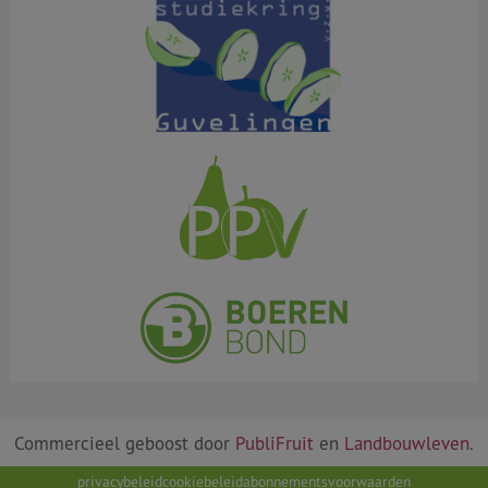
Commercieel geboost door
PubliFruit
en
Landbouwleven
.
privacybeleid
cookiebeleid
abonnementsvoorwaarden