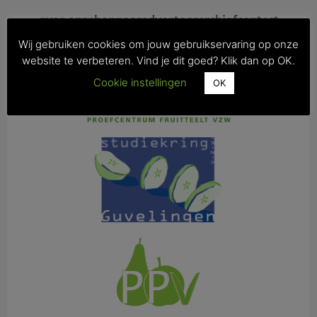
over ons
abonneer
adverteer
archief
contact
actueel
teeltadvies
agenda
zoekertjes
weer
vakblad online
Wij gebruiken cookies om jouw gebruikservaring op onze
website te verbeteren. Vind je dit goed? Klik dan op OK.
Cookie instellingen
OK