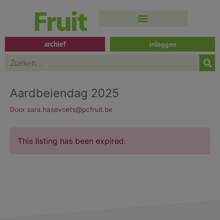
Spring
naar
de
inhoud
archief
inloggen
Search
Aardbeiendag 2025
Door
sara.hasevoets@pcfruit.be
This listing has been expired.