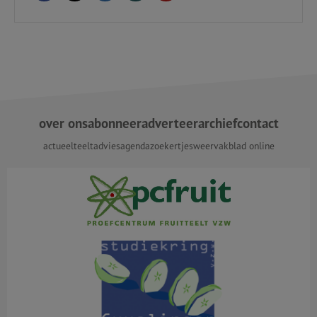
over ons
abonneer
adverteer
archief
contact
actueel
teeltadvies
agenda
zoekertjes
weer
vakblad online