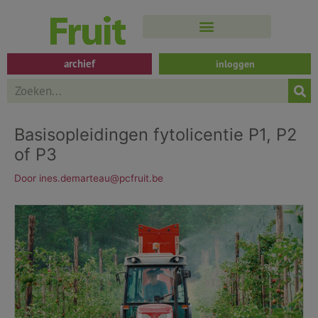
Spring
naar
de
inhoud
archief
inloggen
Search
Basisopleidingen fytolicentie P1, P2
of P3
Door
ines.demarteau@pcfruit.be