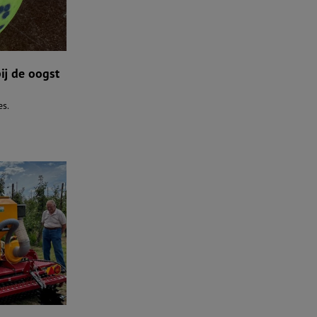
ij de oogst
es.