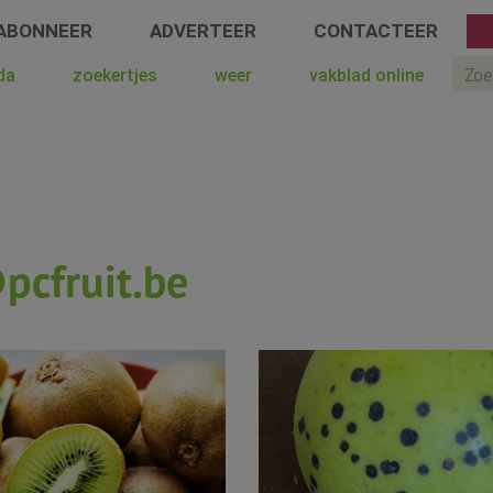
ABONNEER
ADVERTEER
CONTACTEER
Sear
da
zoekertjes
weer
vakblad online
pcfruit.be
Page
Page
Page
Page
Page