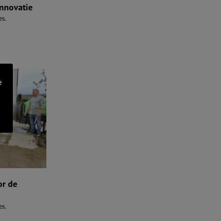
nnovatie
es.
e
or de
es.