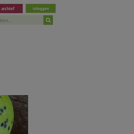
archief
inloggen
ch