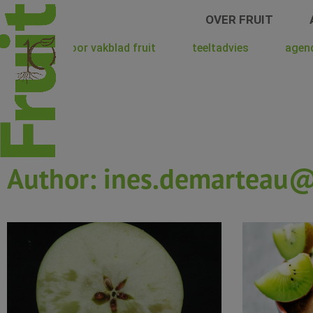
Spring
OVER FRUIT
naar
de
hoera voor vakblad fruit
teeltadvies
agen
inhoud
Author:
ines.demarteau@