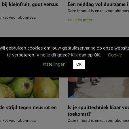
ij kleinfruit, goot versus
Een middag vol duurzame i
Deze inhoud is enkel voor abonne
enkel voor abonnees.
>> Lees meer
Wij gebruiken cookies om jouw gebruikservaring op onze websit
te verbeteren. Vind je dit goed? Klik dan op OK.
Cookie
instellingen
OK
de strijd tegen neusrot en
Is je spuittechniek klaar vo
toekomst?
enkel voor abonnees.
Deze inhoud is enkel voor abonne