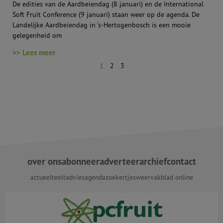
De edities van de Aardbeiendag (8 januari) en de International
Soft Fruit Conference (9 januari) staan weer op de agenda. De
Landelijke Aardbeiendag in ’s-Hertogenbosch is een mooie
gelegenheid om
>> Lees meer
1
2
3
over ons
abonneer
adverteer
archief
contact
actueel
teeltadvies
agenda
zoekertjes
weer
vakblad online