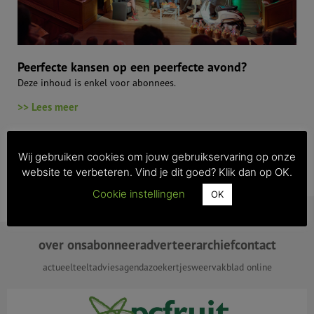
Peerfecte kansen op een peerfecte avond?
Deze inhoud is enkel voor abonnees.
>> Lees meer
Wij gebruiken cookies om jouw gebruikservaring op onze
website te verbeteren. Vind je dit goed? Klik dan op OK.
Cookie instellingen
OK
over ons
abonneer
adverteer
archief
contact
actueel
teeltadvies
agenda
zoekertjes
weer
vakblad online