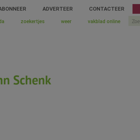
ABONNEER
ADVERTEER
CONTACTEER
Sear
da
zoekertjes
weer
vakblad online
nn Schenk