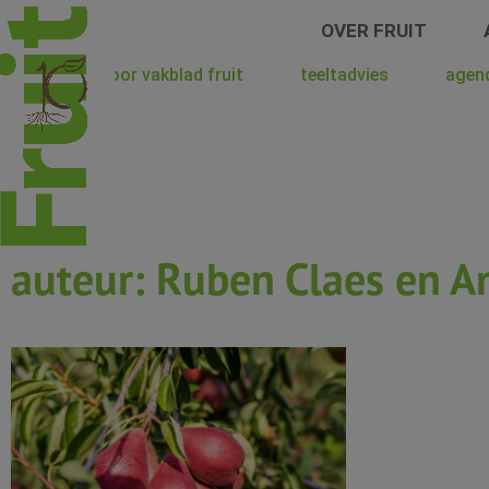
Spring
OVER FRUIT
naar
de
hoera voor vakblad fruit
teeltadvies
agen
inhoud
auteur: Ruben Claes en A