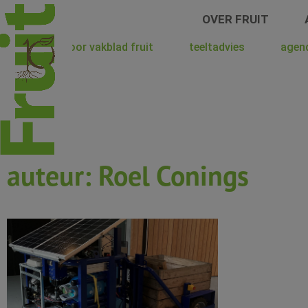
Spring
OVER FRUIT
naar
de
hoera voor vakblad fruit
teeltadvies
agen
inhoud
auteur: Roel Conings