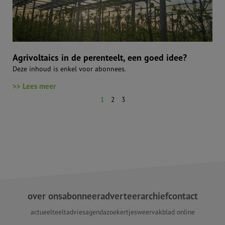
Agrivoltaics in de perenteelt, een goed idee?
Deze inhoud is enkel voor abonnees.
>> Lees meer
1
2
3
over ons
abonneer
adverteer
archief
contact
actueel
teeltadvies
agenda
zoekertjes
weer
vakblad online