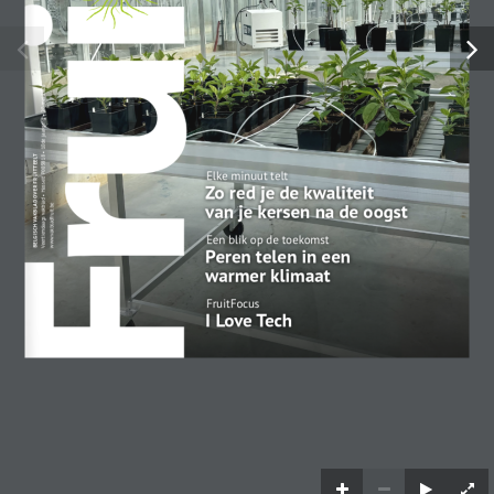
Cookie instellingen
OK
Veertiendaags vakblad  • Hasselt P003818  • 10de jaargang  • 20 mei 2026
BELGISCH VAKBLAD OVER FRUIT TEELT
Elke minuut telt
Zo red je de kwaliteit  van je kersen
www.vakbladfruit.be
Een blik op de toekomst
Peren telen in een  warmer klimaat
FruitFocus
I Love Tech
Commercieel geboost door
PubliFruit
en
Landbouwleven
.