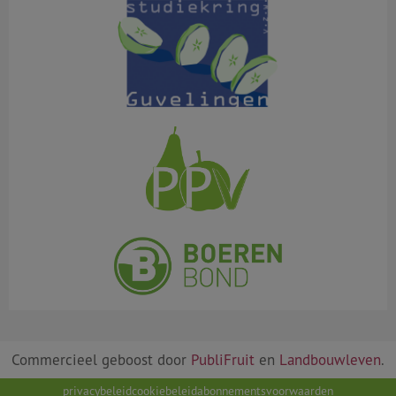
Commercieel geboost door
PubliFruit
en
Landbouwleven
.
privacybeleid
cookiebeleid
abonnementsvoorwaarden