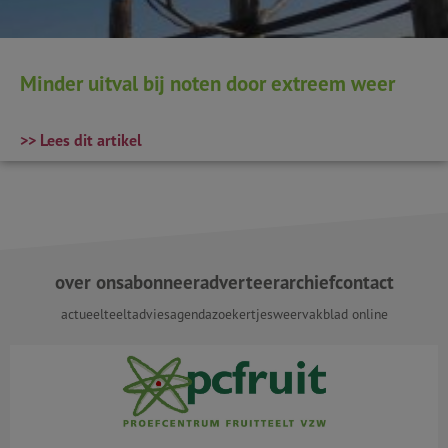
Minder uitval bij noten door extreem weer
>> Lees dit artikel
over ons
abonneer
adverteer
archief
contact
actueel
teeltadvies
agenda
zoekertjes
weer
vakblad online