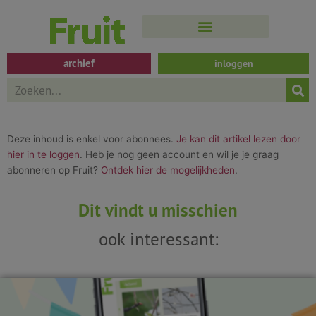
Spring
naar
de
inhoud
archief
inloggen
Search
Deze inhoud is enkel voor abonnees.
Je kan dit artikel lezen door
hier in te loggen
. Heb je nog geen account en wil je je graag
abonneren op Fruit?
Ontdek hier de mogelijkheden
.
Dit vindt u misschien
ook interessant: