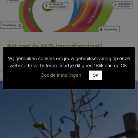
Wat doet de AKIS-innovatiespiraal?
Wij gebruiken cookies om jouw gebruikservaring op onze
>> Lees dit artikel
website te verbeteren. Vind je dit goed? Klik dan op OK.
Cookie instellingen
OK