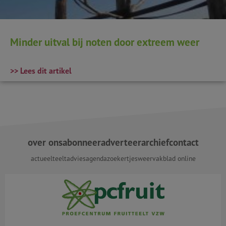
Minder uitval bij noten door extreem weer
>> Lees dit artikel
over ons
abonneer
adverteer
archief
contact
actueel
teeltadvies
agenda
zoekertjes
weer
vakblad online