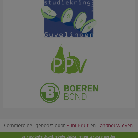
Commercieel geboost door
PubliFruit
en
Landbouwleven
.
privacybeleid
cookiebeleid
abonnementsvoorwaarden