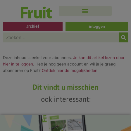
Spring
naar
de
inhoud
archief
inloggen
Search
Deze inhoud is enkel voor abonnees.
Je kan dit artikel lezen door
hier in te loggen
. Heb je nog geen account en wil je je graag
abonneren op Fruit?
Ontdek hier de mogelijkheden
.
Dit vindt u misschien
ook interessant: