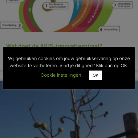
Wat doet de AKIS-innovatiespiraal?
Wij gebruiken cookies om jouw gebruikservaring op onze
>> Lees dit artikel
website te verbeteren. Vind je dit goed? Klik dan op OK.
Cookie instellingen
OK