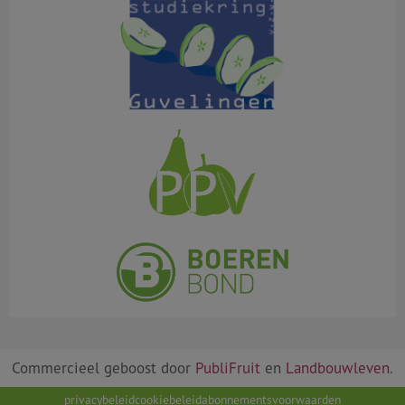
Commercieel geboost door
PubliFruit
en
Landbouwleven
.
privacybeleid
cookiebeleid
abonnementsvoorwaarden