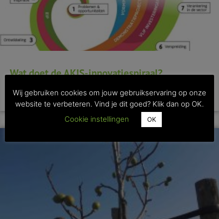
Wat doet de AKIS-innovatiespiraal?
Wij gebruiken cookies om jouw gebruikservaring op onze
>> Lees dit artikel
website te verbeteren. Vind je dit goed? Klik dan op OK.
Cookie instellingen
OK