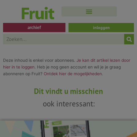
Spring
naar
de
inhoud
archief
inloggen
Search
Deze inhoud is enkel voor abonnees.
Je kan dit artikel lezen door
hier in te loggen
. Heb je nog geen account en wil je je graag
abonneren op Fruit?
Ontdek hier de mogelijkheden
.
Dit vindt u misschien
ook interessant: