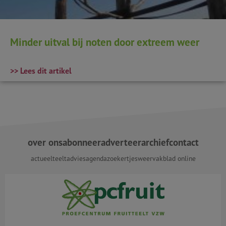
Minder uitval bij noten door extreem weer
>> Lees dit artikel
over ons
abonneer
adverteer
archief
contact
actueel
teeltadvies
agenda
zoekertjes
weer
vakblad online