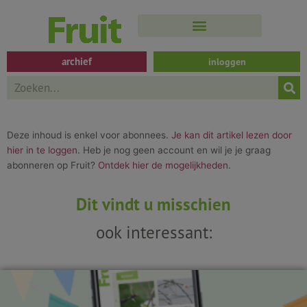
Spring
naar
de
inhoud
archief
inloggen
Search
Deze inhoud is enkel voor abonnees.
Je kan dit artikel lezen door
hier in te loggen
. Heb je nog geen account en wil je je graag
abonneren op Fruit?
Ontdek hier de mogelijkheden
.
Dit vindt u misschien
ook interessant: