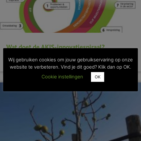
Wat doet de AKIS-innovatiespiraal?
Wij gebruiken cookies om jouw gebruikservaring op onze
>> Lees dit artikel
website te verbeteren. Vind je dit goed? Klik dan op OK.
Cookie instellingen
OK