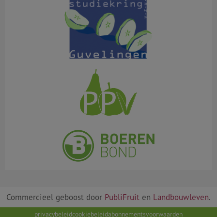
Commercieel geboost door
PubliFruit
en
Landbouwleven
.
privacybeleid
cookiebeleid
abonnementsvoorwaarden