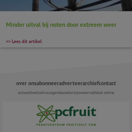
Minder uitval bij noten door extreem weer
>> Lees dit artikel
over ons
abonneer
adverteer
archief
contact
actueel
teeltadvies
agenda
zoekertjes
weer
vakblad online