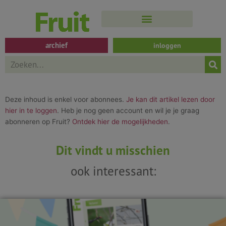
Spring
naar
de
inhoud
archief
inloggen
Search
Deze inhoud is enkel voor abonnees.
Je kan dit artikel lezen door
hier in te loggen
. Heb je nog geen account en wil je je graag
abonneren op Fruit?
Ontdek hier de mogelijkheden
.
Dit vindt u misschien
ook interessant: