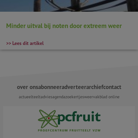
Minder uitval bij noten door extreem weer
>> Lees dit artikel
over ons
abonneer
adverteer
archief
contact
actueel
teeltadvies
agenda
zoekertjes
weer
vakblad online