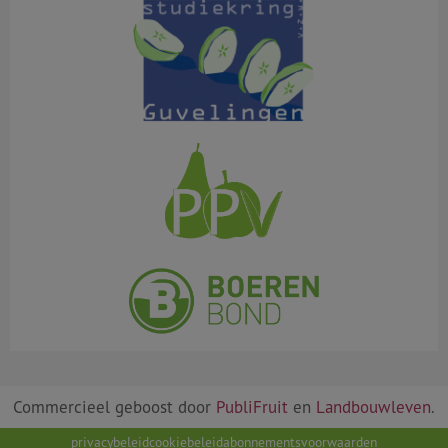
Commercieel geboost door
PubliFruit
en
Landbouwleven
.
privacybeleid
cookiebeleid
abonnementsvoorwaarden