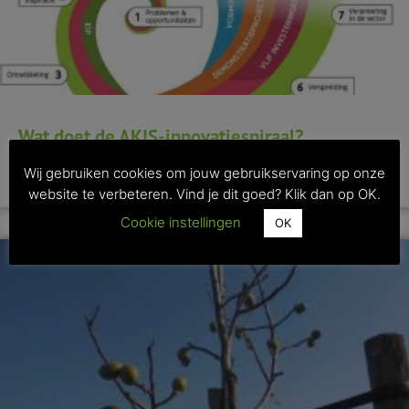
Wat doet de AKIS-innovatiespiraal?
Wij gebruiken cookies om jouw gebruikservaring op onze
>> Lees dit artikel
website te verbeteren. Vind je dit goed? Klik dan op OK.
Cookie instellingen
OK