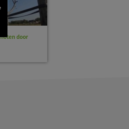
e
j noten door