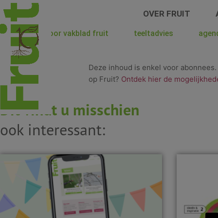
Spring
OVER FRUIT
naar
de
hoera voor vakblad fruit
teeltadvies
agen
inhoud
Deze inhoud is enkel voor abonnees
op Fruit?
Ontdek hier de mogelijkhed
Dit vindt u misschien
ook interessant: