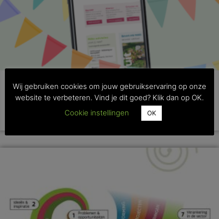
Wij gebruiken cookies om jouw gebruikservaring op onze
Hoe Vakblad Fruit haar digitale wortels schoot
website te verbeteren. Vind je dit goed? Klik dan op OK.
Cookie instellingen
OK
>> Lees dit artikel