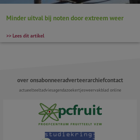
Minder uitval bij noten door extreem weer
>> Lees dit artikel
over ons
abonneer
adverteer
archief
contact
actueel
teeltadvies
agenda
zoekertjes
weer
vakblad online