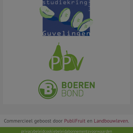
Commercieel geboost door
PubliFruit
en
Landbouwleven
.
privacybeleid
cookiebeleid
abonnementsvoorwaarden