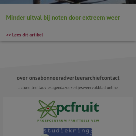
Minder uitval bij noten door extreem weer
>> Lees dit artikel
over ons
abonneer
adverteer
archief
contact
actueel
teeltadvies
agenda
zoekertjes
weer
vakblad online