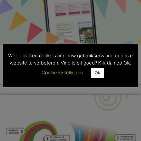
Wij gebruiken cookies om jouw gebruikservaring op onze
Hoe Vakblad Fruit haar digitale wortels schoot
website te verbeteren. Vind je dit goed? Klik dan op OK.
Cookie instellingen
OK
>> Lees dit artikel