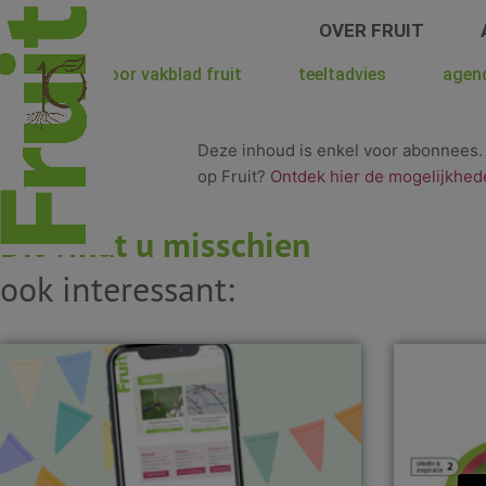
Spring
OVER FRUIT
naar
de
hoera voor vakblad fruit
teeltadvies
agen
inhoud
Deze inhoud is enkel voor abonnees
op Fruit?
Ontdek hier de mogelijkhed
Dit vindt u misschien
ook interessant: