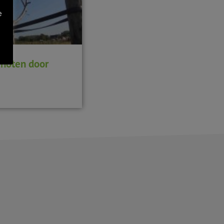
e
j noten door