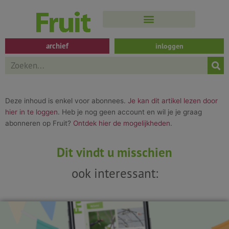
Spring
naar
de
inhoud
archief
inloggen
Search
Deze inhoud is enkel voor abonnees.
Je kan dit artikel lezen door
hier in te loggen
. Heb je nog geen account en wil je je graag
abonneren op Fruit?
Ontdek hier de mogelijkheden
.
Dit vindt u misschien
ook interessant: