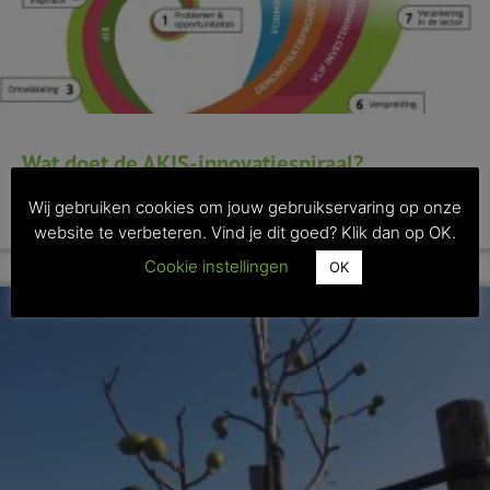
Wat doet de AKIS-innovatiespiraal?
Wij gebruiken cookies om jouw gebruikservaring op onze
>> Lees dit artikel
website te verbeteren. Vind je dit goed? Klik dan op OK.
Cookie instellingen
OK