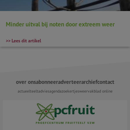
Minder uitval bij noten door extreem weer
>> Lees dit artikel
over ons
abonneer
adverteer
archief
contact
actueel
teeltadvies
agenda
zoekertjes
weer
vakblad online