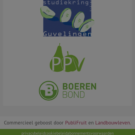
Commercieel geboost door
PubliFruit
en
Landbouwleven
.
privacybeleid
cookiebeleid
abonnementsvoorwaarden