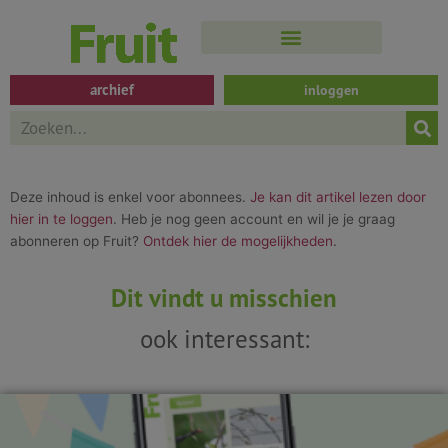
Spring
naar
de
inhoud
archief
inloggen
Search
Deze inhoud is enkel voor abonnees.
Je kan dit artikel lezen door
hier in te loggen
. Heb je nog geen account en wil je je graag
abonneren op Fruit?
Ontdek hier de mogelijkheden
.
Dit vindt u misschien
ook interessant: