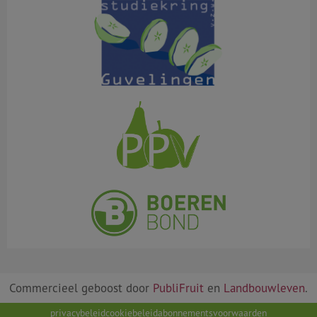
Commercieel geboost door
PubliFruit
en
Landbouwleven
.
privacybeleid
cookiebeleid
abonnementsvoorwaarden