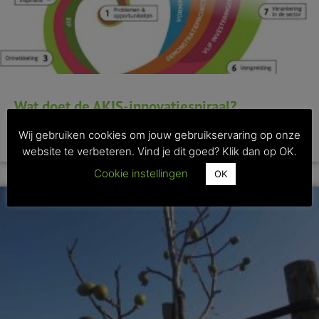
Wat doet de AKIS-innovatiespiraal?
Wij gebruiken cookies om jouw gebruikservaring op onze
>> Lees dit artikel
website te verbeteren. Vind je dit goed? Klik dan op OK.
Cookie instellingen
OK