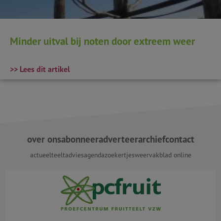
Minder uitval bij noten door extreem weer
>> Lees dit artikel
over ons
abonneer
adverteer
archief
contact
actueel
teeltadvies
agenda
zoekertjes
weer
vakblad online