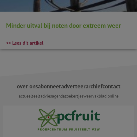
Minder uitval bij noten door extreem weer
>> Lees dit artikel
over ons
abonneer
adverteer
archief
contact
actueel
teeltadvies
agenda
zoekertjes
weer
vakblad online