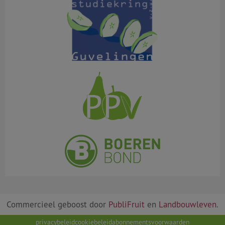
Commercieel geboost door
PubliFruit
en
Landbouwleven
.
privacybeleid
cookiebeleid
abonnementsvoorwaarden