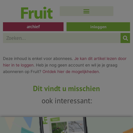
Spring
naar
de
inhoud
archief
inloggen
Search
Deze inhoud is enkel voor abonnees.
Je kan dit artikel lezen door
hier in te loggen
. Heb je nog geen account en wil je je graag
abonneren op Fruit?
Ontdek hier de mogelijkheden
.
Dit vindt u misschien
ook interessant: