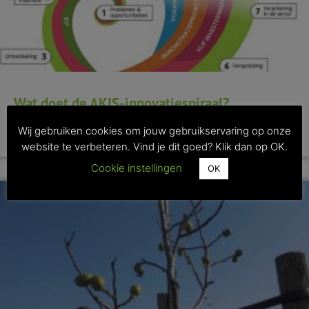
Wat doet de AKIS-innovatiespiraal?
Wij gebruiken cookies om jouw gebruikservaring op onze
>> Lees dit artikel
website te verbeteren. Vind je dit goed? Klik dan op OK.
Cookie instellingen
OK