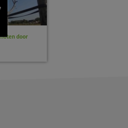
e
j noten door