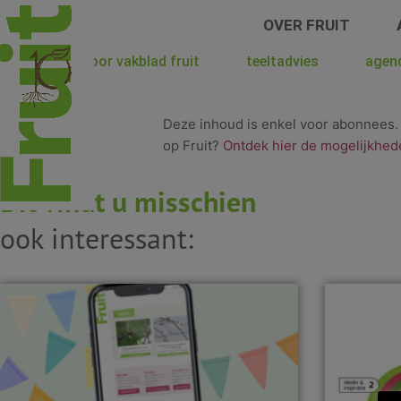
Spring
OVER FRUIT
naar
de
hoera voor vakblad fruit
teeltadvies
agen
inhoud
Deze inhoud is enkel voor abonnees
op Fruit?
Ontdek hier de mogelijkhed
Dit vindt u misschien
ook interessant: