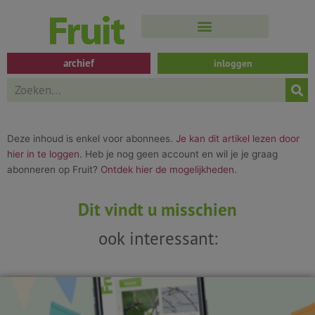
Spring
naar
de
inhoud
archief
inloggen
Search
Deze inhoud is enkel voor abonnees.
Je kan dit artikel lezen door
hier in te loggen
. Heb je nog geen account en wil je je graag
abonneren op Fruit?
Ontdek hier de mogelijkheden
.
Dit vindt u misschien
ook interessant: