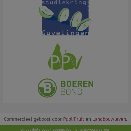
Commercieel geboost door
PubliFruit
en
Landbouwleven
.
privacybeleid
cookiebeleid
abonnementsvoorwaarden