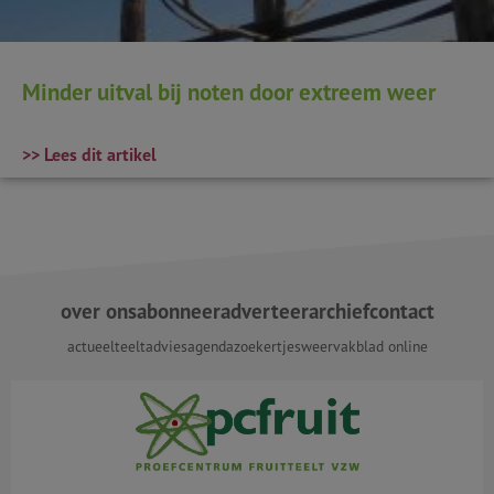
Minder uitval bij noten door extreem weer
>> Lees dit artikel
over ons
abonneer
adverteer
archief
contact
actueel
teeltadvies
agenda
zoekertjes
weer
vakblad online