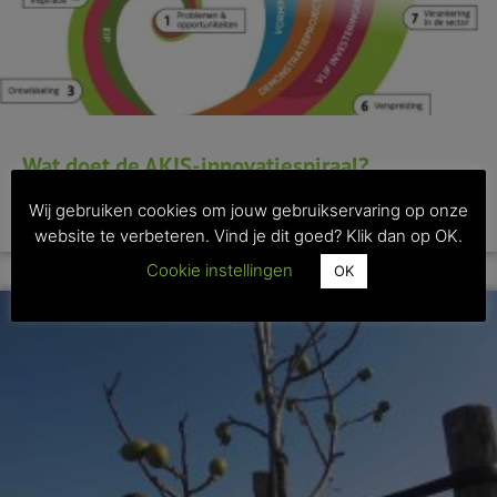
Wat doet de AKIS-innovatiespiraal?
Wij gebruiken cookies om jouw gebruikservaring op onze
>> Lees dit artikel
website te verbeteren. Vind je dit goed? Klik dan op OK.
Cookie instellingen
OK