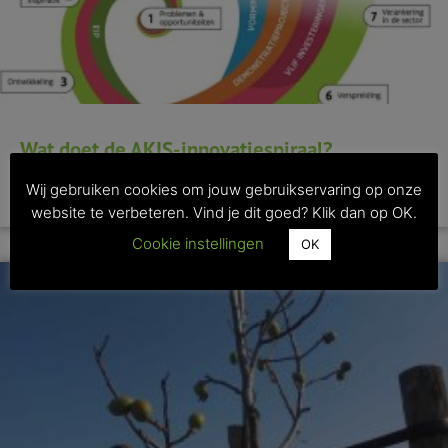
Wat doet de AKIS-innovatiespiraal?
Wij gebruiken cookies om jouw gebruikservaring op onze
>> Lees dit artikel
website te verbeteren. Vind je dit goed? Klik dan op OK.
Cookie instellingen
OK