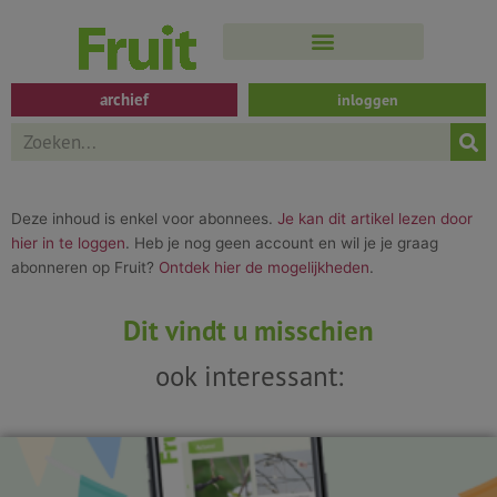
Spring
naar
de
inhoud
archief
inloggen
Search
Deze inhoud is enkel voor abonnees.
Je kan dit artikel lezen door
hier in te loggen
. Heb je nog geen account en wil je je graag
abonneren op Fruit?
Ontdek hier de mogelijkheden
.
Dit vindt u misschien
ook interessant: