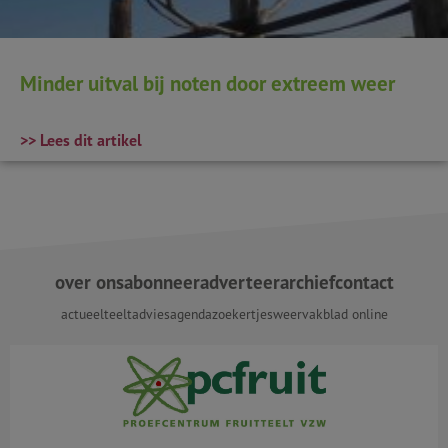
Minder uitval bij noten door extreem weer
>> Lees dit artikel
over ons
abonneer
adverteer
archief
contact
actueel
teeltadvies
agenda
zoekertjes
weer
vakblad online