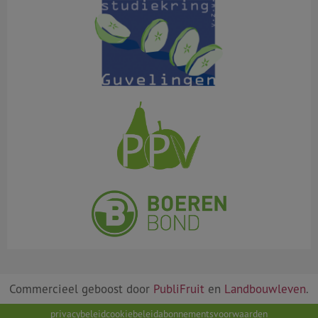
Commercieel geboost door
PubliFruit
en
Landbouwleven
.
privacybeleid
cookiebeleid
abonnementsvoorwaarden