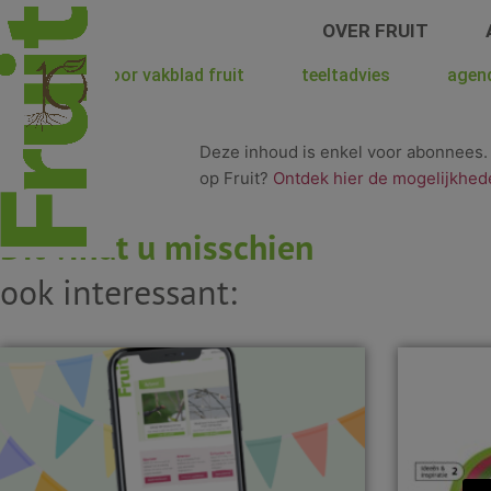
Spring
OVER FRUIT
naar
de
hoera voor vakblad fruit
teeltadvies
agen
inhoud
Deze inhoud is enkel voor abonnees
op Fruit?
Ontdek hier de mogelijkhed
Dit vindt u misschien
ook interessant: