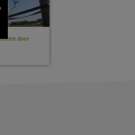
e
j noten door