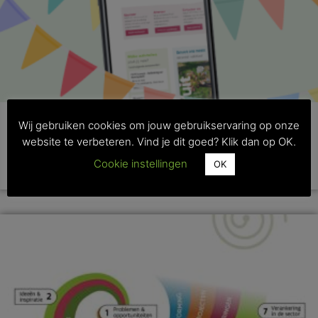
Wij gebruiken cookies om jouw gebruikservaring op onze
Hoe Vakblad Fruit haar digitale wortels schoot
website te verbeteren. Vind je dit goed? Klik dan op OK.
Cookie instellingen
OK
>> Lees dit artikel