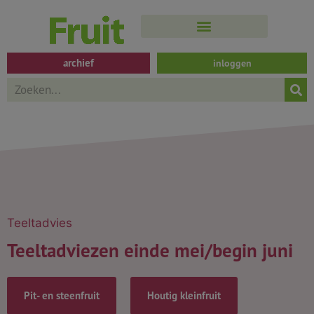
Spring
naar
de
inhoud
archief
inloggen
Search
Teeltadvies
Teeltadviezen einde mei/begin juni
Pit- en steenfruit
Houtig kleinfruit