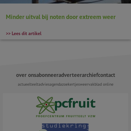
Minder uitval bij noten door extreem weer
>> Lees dit artikel
over ons
abonneer
adverteer
archief
contact
actueel
teeltadvies
agenda
zoekertjes
weer
vakblad online