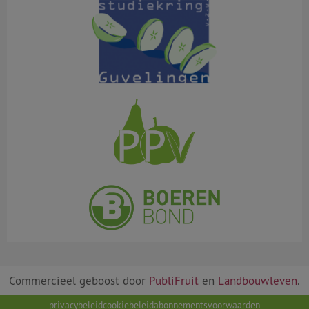
Commercieel geboost door
PubliFruit
en
Landbouwleven
.
privacybeleid
cookiebeleid
abonnementsvoorwaarden