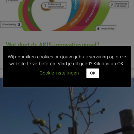
Wat doet de AKIS-innovatiespiraal?
Wij gebruiken cookies om jouw gebruikservaring op onze
>> Lees dit artikel
website te verbeteren. Vind je dit goed? Klik dan op OK.
Cookie instellingen
OK