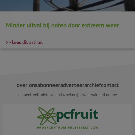
Minder uitval bij noten door extreem weer
>> Lees dit artikel
over ons
abonneer
adverteer
archief
contact
actueel
teeltadvies
agenda
zoekertjes
weer
vakblad online