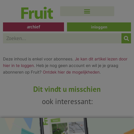
Spring
naar
de
inhoud
archief
inloggen
Search
Deze inhoud is enkel voor abonnees.
Je kan dit artikel lezen door
hier in te loggen
. Heb je nog geen account en wil je je graag
abonneren op Fruit?
Ontdek hier de mogelijkheden
.
Dit vindt u misschien
ook interessant: