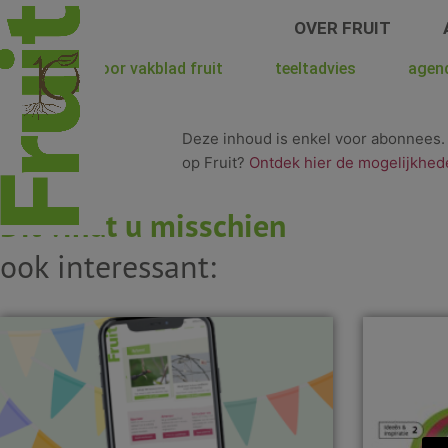
Spring
OVER FRUIT
naar
de
hoera voor vakblad fruit
teeltadvies
agen
inhoud
Deze inhoud is enkel voor abonnees
op Fruit?
Ontdek hier de mogelijkhed
Dit vindt u misschien
ook interessant: