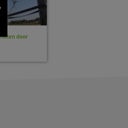
e
j noten door