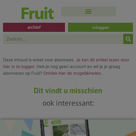
Spring
naar
de
inhoud
archief
inloggen
Search
Deze inhoud is enkel voor abonnees.
Je kan dit artikel lezen door
hier in te loggen
. Heb je nog geen account en wil je je graag
abonneren op Fruit?
Ontdek hier de mogelijkheden
.
Dit vindt u misschien
ook interessant: