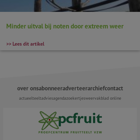
Minder uitval bij noten door extreem weer
>> Lees dit artikel
over ons
abonneer
adverteer
archief
contact
actueel
teeltadvies
agenda
zoekertjes
weer
vakblad online