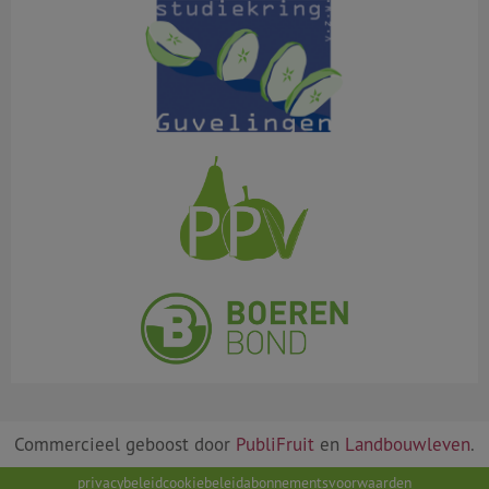
Commercieel geboost door
PubliFruit
en
Landbouwleven
.
privacybeleid
cookiebeleid
abonnementsvoorwaarden