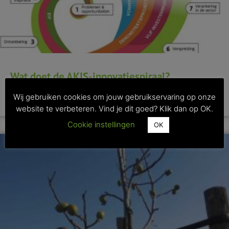
Wat doet de AKIS-innovatiespiraal?
Wij gebruiken cookies om jouw gebruikservaring op onze
>> Lees dit artikel
website te verbeteren. Vind je dit goed? Klik dan op OK.
Cookie instellingen
OK