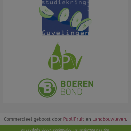
Commercieel geboost door
PubliFruit
en
Landbouwleven
.
privacybeleid
cookiebeleid
abonnementsvoorwaarden