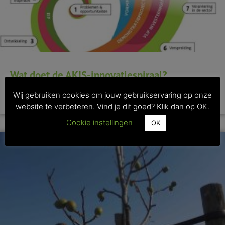
Wat doet de AKIS-innovatiespiraal?
Wij gebruiken cookies om jouw gebruikservaring op onze
>> Lees dit artikel
website te verbeteren. Vind je dit goed? Klik dan op OK.
Cookie instellingen
OK