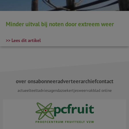
Minder uitval bij noten door extreem weer
>> Lees dit artikel
over ons
abonneer
adverteer
archief
contact
actueel
teeltadvies
agenda
zoekertjes
weer
vakblad online