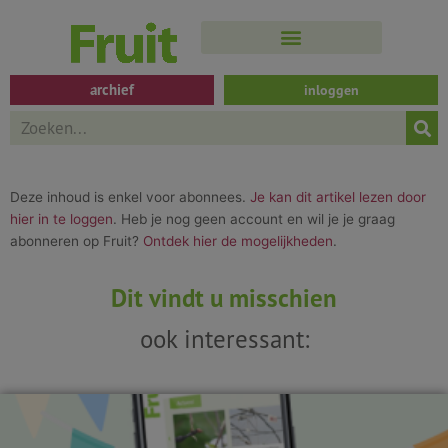
Spring
naar
de
inhoud
archief
inloggen
Search
Deze inhoud is enkel voor abonnees.
Je kan dit artikel lezen door
hier in te loggen
. Heb je nog geen account en wil je je graag
abonneren op Fruit?
Ontdek hier de mogelijkheden
.
Dit vindt u misschien
ook interessant: