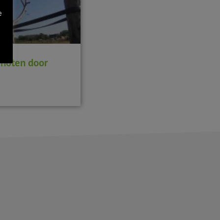
e
j noten door