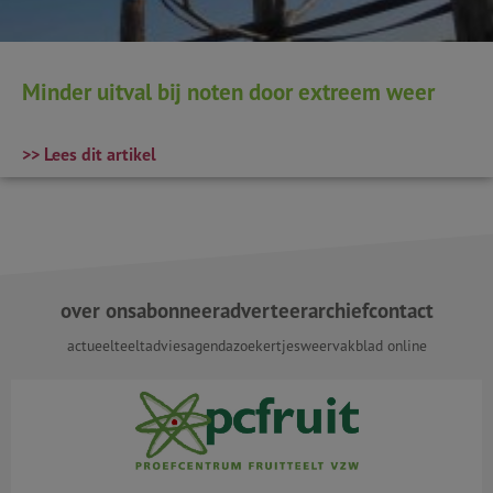
Minder uitval bij noten door extreem weer
>> Lees dit artikel
over ons
abonneer
adverteer
archief
contact
actueel
teeltadvies
agenda
zoekertjes
weer
vakblad online