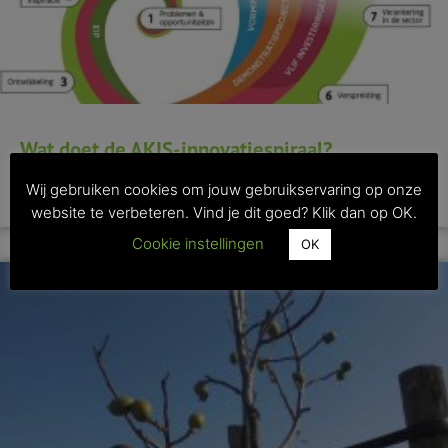
Wat doet de AKIS-innovatiespiraal?
Wij gebruiken cookies om jouw gebruikservaring op onze
>> Lees dit artikel
website te verbeteren. Vind je dit goed? Klik dan op OK.
Cookie instellingen
OK