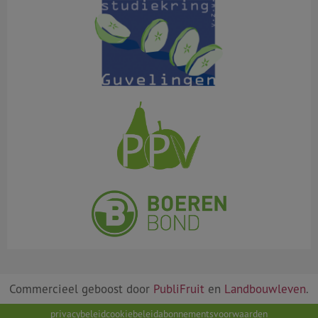
Commercieel geboost door
PubliFruit
en
Landbouwleven
.
privacybeleid
cookiebeleid
abonnementsvoorwaarden