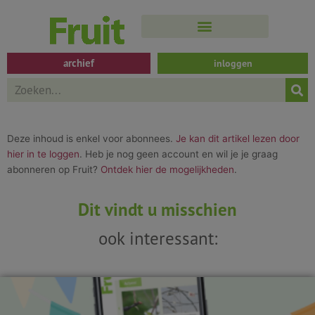
Spring
naar
de
inhoud
archief
inloggen
Search
Deze inhoud is enkel voor abonnees.
Je kan dit artikel lezen door
hier in te loggen
. Heb je nog geen account en wil je je graag
abonneren op Fruit?
Ontdek hier de mogelijkheden
.
Dit vindt u misschien
ook interessant: