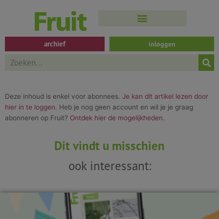
Spring
naar
de
inhoud
archief
inloggen
Search
Deze inhoud is enkel voor abonnees.
Je kan dit artikel lezen door
hier in te loggen
. Heb je nog geen account en wil je je graag
abonneren op Fruit?
Ontdek hier de mogelijkheden
.
Dit vindt u misschien
ook interessant: