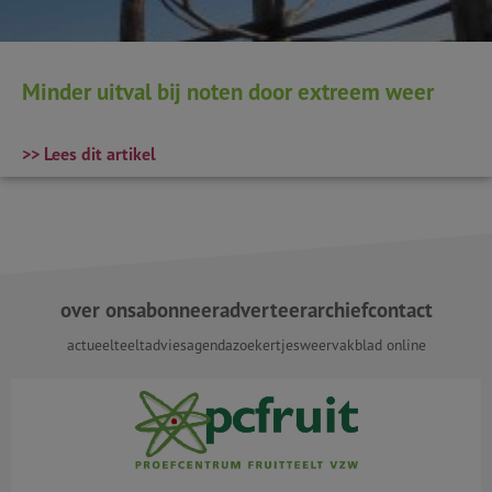
Minder uitval bij noten door extreem weer
>> Lees dit artikel
over ons
abonneer
adverteer
archief
contact
actueel
teeltadvies
agenda
zoekertjes
weer
vakblad online