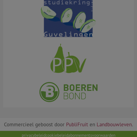
Commercieel geboost door
PubliFruit
en
Landbouwleven
.
privacybeleid
cookiebeleid
abonnementsvoorwaarden