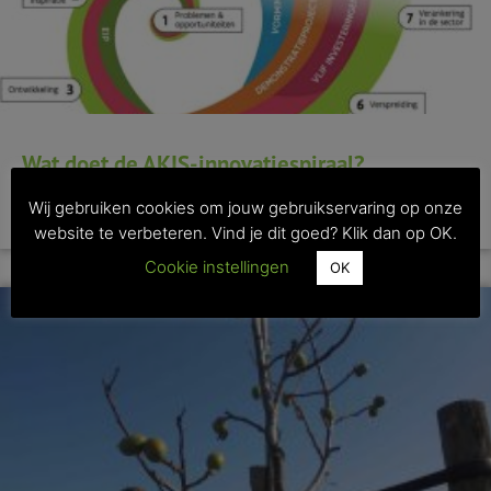
Wat doet de AKIS-innovatiespiraal?
Wij gebruiken cookies om jouw gebruikservaring op onze
>> Lees dit artikel
website te verbeteren. Vind je dit goed? Klik dan op OK.
Cookie instellingen
OK