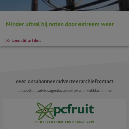
Minder uitval bij noten door extreem weer
>> Lees dit artikel
over ons
abonneer
adverteer
archief
contact
actueel
teeltadvies
agenda
zoekertjes
weer
vakblad online