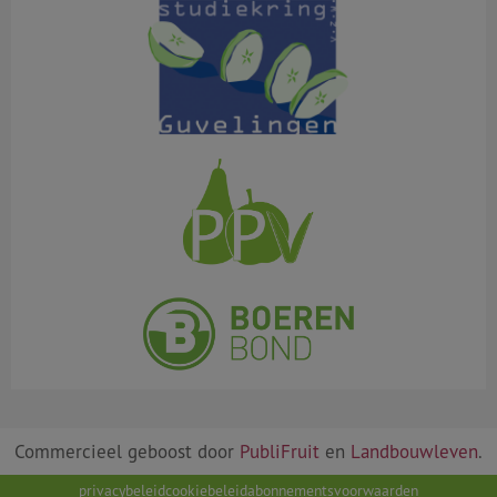
Commercieel geboost door
PubliFruit
en
Landbouwleven
.
privacybeleid
cookiebeleid
abonnementsvoorwaarden