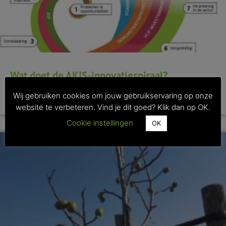
Wat doet de AKIS-innovatiespiraal?
Wij gebruiken cookies om jouw gebruikservaring op onze
>> Lees dit artikel
website te verbeteren. Vind je dit goed? Klik dan op OK.
Cookie instellingen
OK