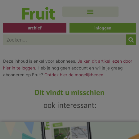
Spring
naar
de
inhoud
archief
inloggen
Search
Deze inhoud is enkel voor abonnees.
Je kan dit artikel lezen door
hier in te loggen
. Heb je nog geen account en wil je je graag
abonneren op Fruit?
Ontdek hier de mogelijkheden
.
Dit vindt u misschien
ook interessant: