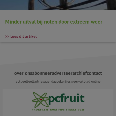
Minder uitval bij noten door extreem weer
>> Lees dit artikel
over ons
abonneer
adverteer
archief
contact
actueel
teeltadvies
agenda
zoekertjes
weer
vakblad online