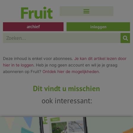
Spring
naar
de
inhoud
archief
inloggen
Search
Deze inhoud is enkel voor abonnees.
Je kan dit artikel lezen door
hier in te loggen
. Heb je nog geen account en wil je je graag
abonneren op Fruit?
Ontdek hier de mogelijkheden
.
Dit vindt u misschien
ook interessant: