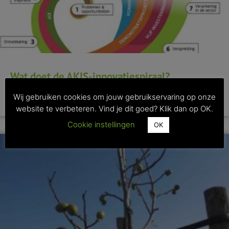
Wat doet de AKIS-innovatiespiraal?
Wij gebruiken cookies om jouw gebruikservaring op onze
>> Lees dit artikel
website te verbeteren. Vind je dit goed? Klik dan op OK.
Cookie instellingen
OK