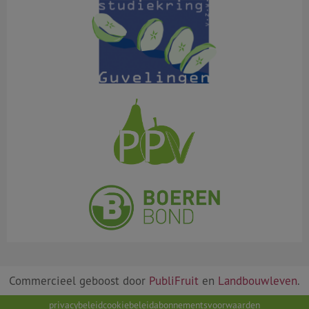
Commercieel geboost door
PubliFruit
en
Landbouwleven
.
privacybeleid
cookiebeleid
abonnementsvoorwaarden