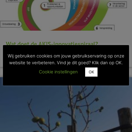
Wat doet de AKIS-innovatiespiraal?
Wij gebruiken cookies om jouw gebruikservaring op onze
>> Lees dit artikel
website te verbeteren. Vind je dit goed? Klik dan op OK.
Cookie instellingen
OK