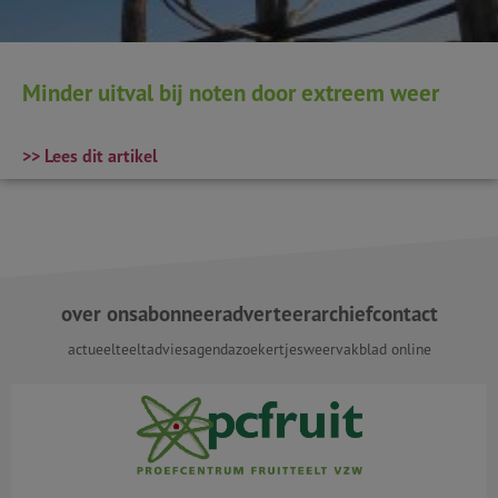
Minder uitval bij noten door extreem weer
>> Lees dit artikel
over ons
abonneer
adverteer
archief
contact
actueel
teeltadvies
agenda
zoekertjes
weer
vakblad online