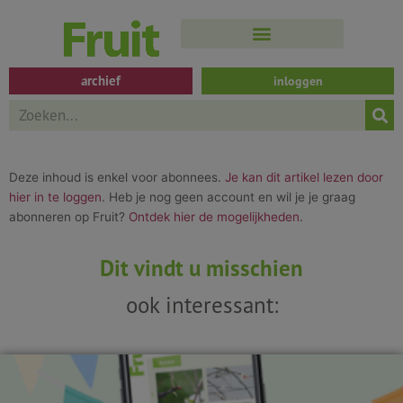
Spring
naar
de
inhoud
archief
inloggen
Search
Deze inhoud is enkel voor abonnees.
Je kan dit artikel lezen door
hier in te loggen
. Heb je nog geen account en wil je je graag
abonneren op Fruit?
Ontdek hier de mogelijkheden
.
Dit vindt u misschien
ook interessant: