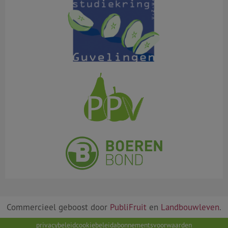
Commercieel geboost door
PubliFruit
en
Landbouwleven
.
privacybeleid
cookiebeleid
abonnementsvoorwaarden