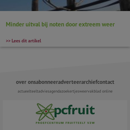
Minder uitval bij noten door extreem weer
>> Lees dit artikel
over ons
abonneer
adverteer
archief
contact
actueel
teeltadvies
agenda
zoekertjes
weer
vakblad online