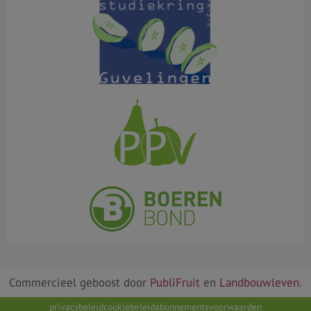
Commercieel geboost door
PubliFruit
en
Landbouwleven
.
privacybeleid
cookiebeleid
abonnementsvoorwaarden