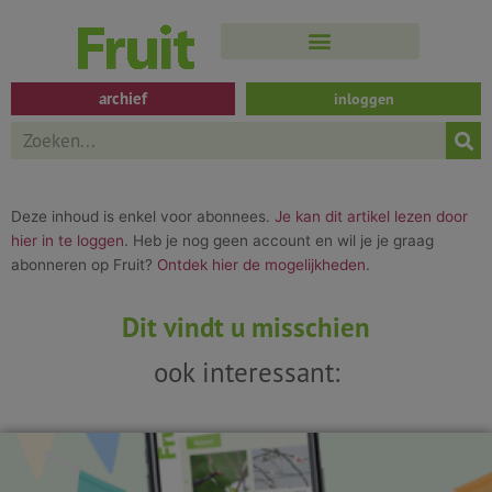
Spring
naar
de
inhoud
archief
inloggen
Search
Deze inhoud is enkel voor abonnees.
Je kan dit artikel lezen door
hier in te loggen
. Heb je nog geen account en wil je je graag
abonneren op Fruit?
Ontdek hier de mogelijkheden
.
Dit vindt u misschien
ook interessant: