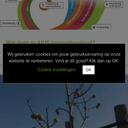
Wat doet de AKIS-innovatiespiraal?
Wij gebruiken cookies om jouw gebruikservaring op onze
>> Lees dit artikel
website te verbeteren. Vind je dit goed? Klik dan op OK.
Cookie instellingen
OK