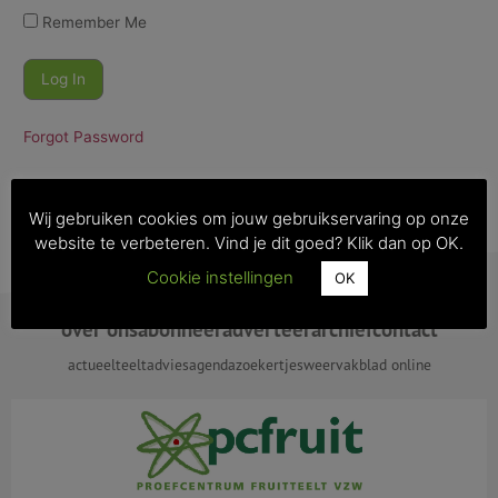
Remember Me
Forgot Password
Wij gebruiken cookies om jouw gebruikservaring op onze
website te verbeteren. Vind je dit goed? Klik dan op OK.
Cookie instellingen
OK
over ons
abonneer
adverteer
archief
contact
actueel
teeltadvies
agenda
zoekertjes
weer
vakblad online