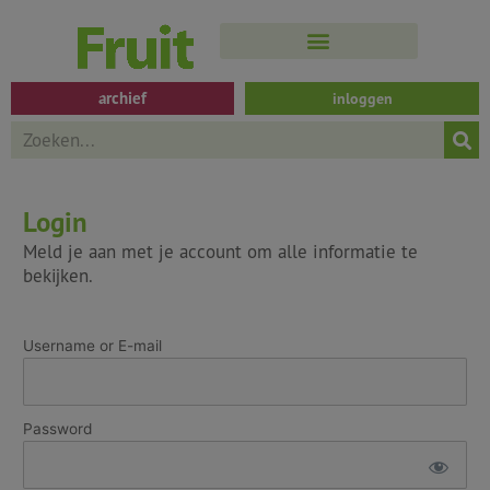
Spring
naar
de
inhoud
archief
inloggen
Search
Login
Meld je aan met je account om alle informatie te
bekijken.
Username or E-mail
Password