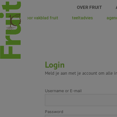
Spring
OVER FRUIT
naar
de
hoera voor vakblad fruit
teeltadvies
agen
inhoud
Login
Meld je aan met je account om alle in
Username or E-mail
Password